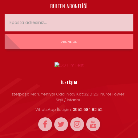
BÜLTEN ABONELIĞI
ABONE OL
İLETIŞIM
İzzetpaşa Mah. Yeniyol Cad. No:3 Kat:32 D:251 Nurol Tower -
Şişli / İstanbul
WhatsApp İletişim:
0552 684 82 52