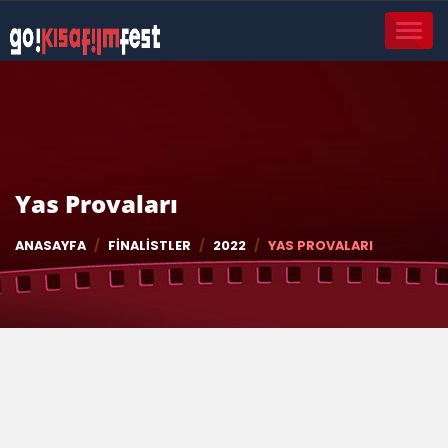
TOGGL
NAVIG
Yas Provaları
ANASAYFA
FINALISTLER
2022
YAS PROVALARI