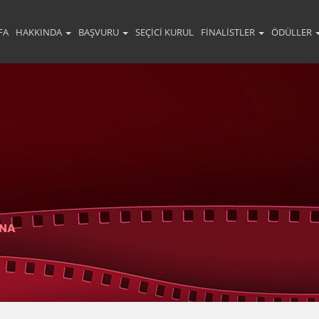
FA
HAKKINDA
BAŞVURU
SEÇICI KURUL
FINALISTLER
ÖDÜLLER
INA