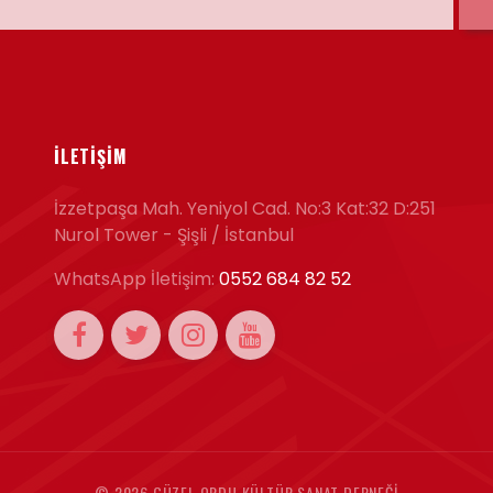
İLETIŞIM
İzzetpaşa Mah. Yeniyol Cad. No:3 Kat:32 D:251
Nurol Tower - Şişli / İstanbul
WhatsApp İletişim:
0552 684 82 52
©
2026 GÜZEL ORDU KÜLTÜR SANAT DERNEĞI