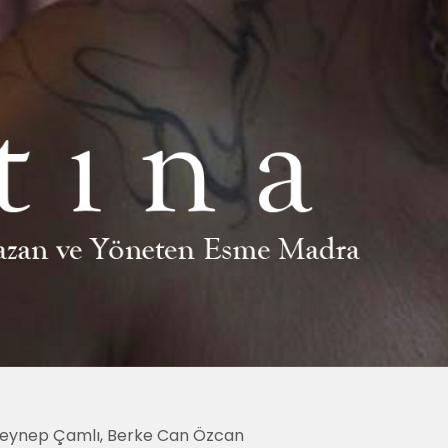
 Zeynep Çamlı, Berke Can Özcan