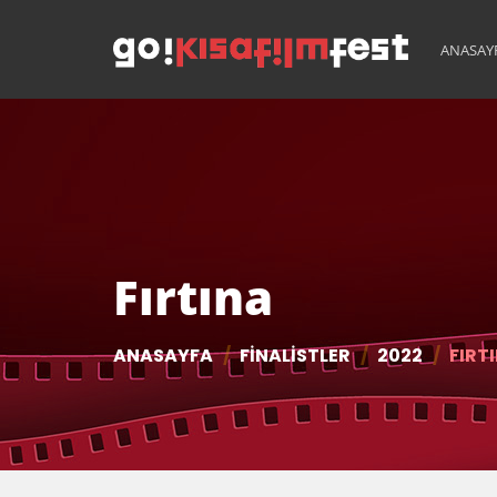
ANASAY
Fırtına
ANASAYFA
FINALISTLER
2022
FIRT